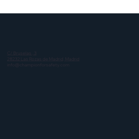
Accidentes de tráfico laborales en
España: datos, costes y cómo
prevenirlos
C/ Bruselas , 3
28232 Las Rozas de Madrid, Madrid
info@championforsafety.com