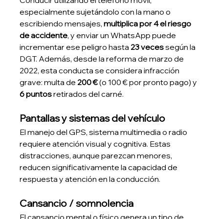
Conducir utilizando el teléfono móvil, 
especialmente sujetándolo con la mano o 
escribiendo mensajes, 
multiplica por 4 el riesgo 
de accidente
, y enviar un WhatsApp puede 
incrementar ese peligro hasta 
23 veces
 según la 
DGT. Además, desde la reforma de marzo de 
2022, esta conducta se considera infracción 
grave: multa de 
200 €
 (o 100 € por pronto pago) y 
6 puntos
 retirados del carné.
Pantallas y sistemas del vehículo
El manejo del GPS, sistema multimedia o radio 
requiere atención visual y cognitiva. Estas 
distracciones, aunque parezcan menores, 
reducen significativamente la capacidad de 
respuesta y atención en la conducción.
Cansancio / somnolencia
El cansancio mental o físico genera un tipo de 