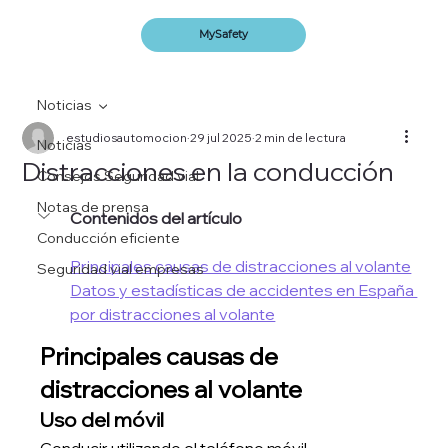
MySafety
Noticias
estudiosautomocion
29 jul 2025
2 min de lectura
Noticias
Distracciones en la conducción
Consejos Seguridad vial
Notas de prensa
Contenidos del artículo
Conducción eficiente
Principales causas de distracciones al volante
Seguridad vial empresas
Datos y estadísticas de accidentes en España 
por distracciones al volante
Principales causas de 
distracciones al volante
Uso del móvil