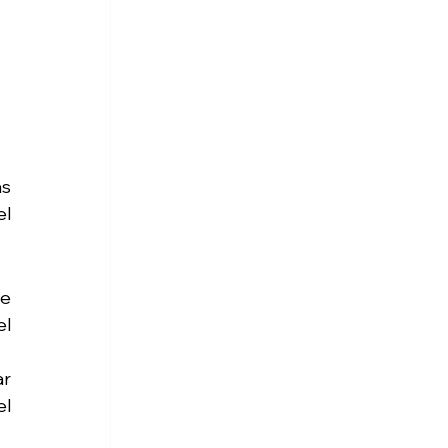
s 
l 
e 
l 
r 
l 