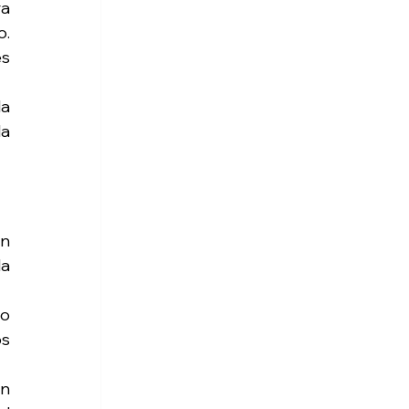
a 
. 
s 
a 
a 
n 
a 
o 
s 
n 