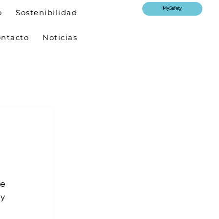
MySafety
o
Sostenibilidad
ntacto
Noticias
e 
y 