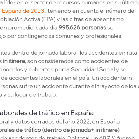
líder en el sector de recursos humanos en su último
n España de 2023
 , teniendo en cuenta el número de 
blación Activa (EPA) y las cifras de absentismo 
 en promedio, cada día 
995.626 personas 
se 
jo por contingencias comunes y profesionales.
es dentro de jornada laboral, los accidentes en ruta 
s 
in itinere
, son considerados como accidentes de 
onocidos y cubiertos por la Seguridad Social y se 
 de accidentes laborales en el país. Un accidente in 
sonas sufre un accidente durante el trayecto de ida 
 y su lugar de trabajo.  
laborales de tráfico en España
boral y datos cerrados del año 2022, en España 
ales de tráfico (dentro de jornada+ in itinere)
, 
de accidentes de trabajo. Del total, un 68,7 % fueron 