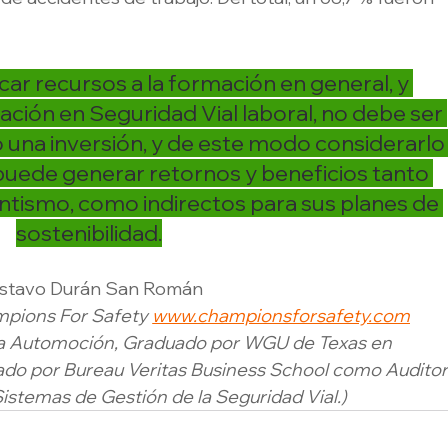
ar recursos a la formación en general, y 
ción en Seguridad Vial laboral, no debe ser 
 una inversión, y de este modo considerarlo
 puede generar retornos y beneficios tanto 
entismo, como indirectos para sus planes de 
sostenibilidad.
stavo Durán San Román
pions For Safety 
www.championsforsafety.com
fova Automoción, Graduado por WGU de Texas en 
cado por Bureau Veritas Business School como Auditor
stemas de Gestión de la Seguridad Vial.)