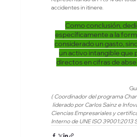
accidentes in itinere.
Como conclusión, dedic
específicamente a la forma
considerado un gasto, sino
un activo intangible que
directos en cifras de abs
Gu
( Coordinador del programa Cham
 liderado por Carlos Sainz e In
Ciencias Empresariales y certifi
Interno de UNE ISO 39001:2013 Si