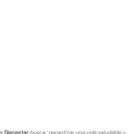
y Bienestar,
 busca “
garantizar una vida saludable y 